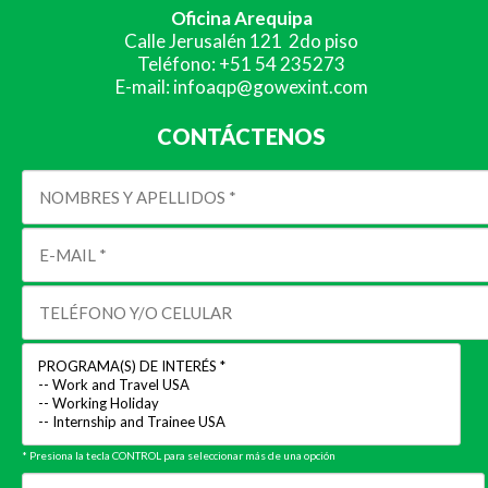
Oficina Arequipa
Calle Jerusalén 121 2do piso
Teléfono: +51 54 235273
E-mail: infoaqp@gowexint.com
CONTÁCTENOS
* Presiona la tecla CONTROL para seleccionar más de una opción