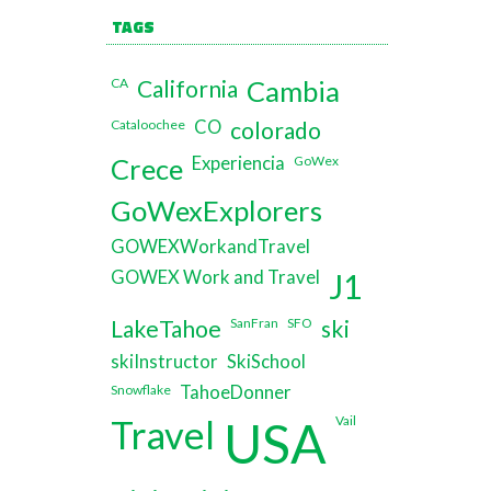
TAGS
CA
California
Cambia
Cataloochee
CO
colorado
Crece
Experiencia
GoWex
GoWexExplorers
GOWEXWorkandTravel
GOWEX Work and Travel
J1
LakeTahoe
SanFran
SFO
ski
skiInstructor
SkiSchool
Snowflake
TahoeDonner
Travel
USA
Vail