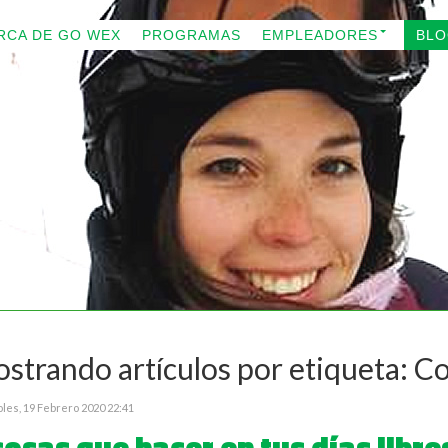
RCA DE GO WEX
PROGRAMAS
EMPLEADORES
BL
strando artículos por etiqueta: 
les, 19 Febrero 2020 22:41
cosas que hacer en tus días lib