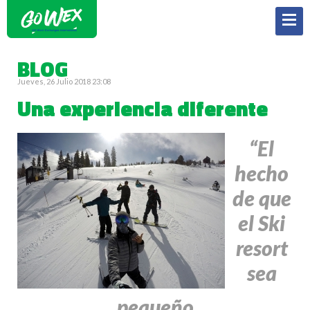
BLOG
Jueves, 26 Julio 2018 23:08
Una experiencia diferente
“El
hecho
de que
el Ski
resort
sea
pequeño