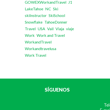
GOWEXWorkandTravel
J1
LakeTahoe
NC
Ski
skiInstructor
SkiSchool
Snowflake
TahoeDonner
Travel
USA
Vail
Viaja
viaje
Work
Work and Travel
WorkandTravel
Workandtravelusa
Work Travel
SÍGUENOS
Tel